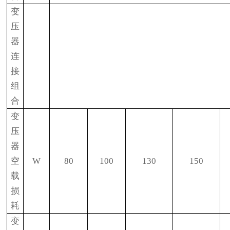
变
压
器
连
接
组
合
变
压
器
空
W
80
100
130
150
载
损
耗
变