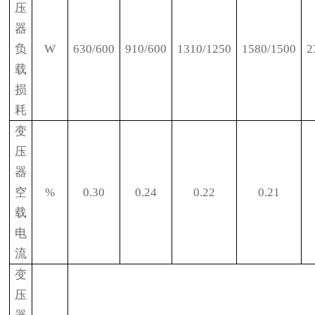
压
器
负
W
630/600
910/600
1310/1250
1580/1500
2
载
损
耗
变
压
器
空
%
0.30
0.24
0.22
0.21
载
电
流
变
压