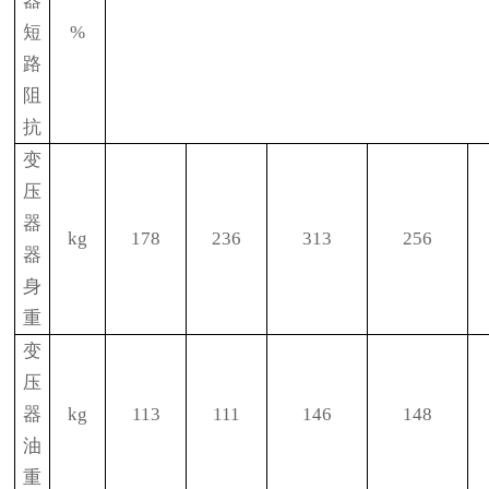
器
短
%
路
阻
抗
变
压
器
kg
178
236
313
256
器
身
重
变
压
器
kg
113
111
146
148
油
重