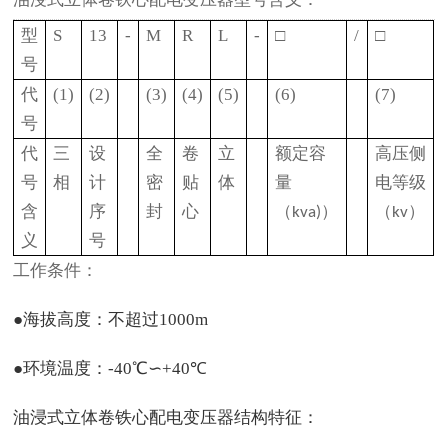
型
S
13
-
M
R
L
-
□
/
□
号
代
(1)
(2)
(3)
(4)
(5)
(6)
(7)
号
代
三
设
全
卷
立
额定容
高压侧
号
相
计
密
贴
体
量
电等级
含
序
封
心
（
）
（
）
kva)
kv
义
号
工作条件：
●海拔高度：不超过1000m
●环境温度：-40℃
∽
+40℃
油浸式立体卷铁心配电变压器结构特征：