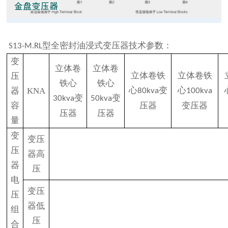
S13-M.RL型全密封油浸式变压器技术参数：
变
立体卷
立体卷
立体卷铁
立体卷铁
压
铁心
铁心
心
变
心
器
KNA
80kva
100kva
变
变
30kva
50kva
容
压器
变压器
压器
压器
量
变
变压
压
器高
器
压
电
变压
压
器低
组
压
合