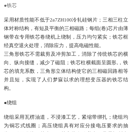
●铁芯
采用材质性能不低于2a7ZH100冷轧硅钢片；三相三柱立
体对称结构，有短及平衡的三相磁路；每组(卷)芯片由薄
钢带在专用铁芯卷绕机上绕制，压力均匀紧实；铁芯框
经真空退火处理，消除应力，提高电磁性能。
三角形铁芯不需裁剪及冲剪加工，消除了传统铁芯的横
向、纵向接缝，减少了磁阻；铁芯柱横截面呈圆形,，铁
芯的填充系数，三角形立体结构使它的三相磁回路相等
并且短，实现了人们梦寐以求的理想变压器的铁芯结
构。
●绕组
绕组采用瓦楞油道，不浸漆工艺，紧缩带绑扎；绕组均
为铜芯式线圈；高压绕组具有对应分接电压要求的抽