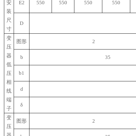
安
E2
550
550
550
550
装
尺
D
寸
变
图形
2
压
器
b
35
低
b1
压
相
d
线
端
δ
子
变
图形
2
压
器