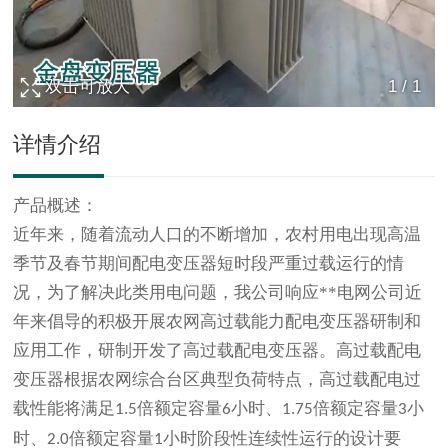
双击可放大
1
/
1
详情介绍
产品概述：
近年来，随着流动人口的不断增加，农村用电出现高温
季节及春节期间配电变压器短时段严重过载运行的情
况，为了解决此类用电问题，我公司响应**电网公司近
年来倡导的积极开展农网高过载能力配电变压器研制和
应用工作，研制开发了高过载配电变压器。高过载配电
变压器根据农网综合台区典型负荷特点，高过载配电过
载性能将满足
倍额定容量
小时、
倍额定容量
小
1.5
6
1.75
3
时、
倍额定容量
小时阶段性连续性运行的设计要
2.0
1