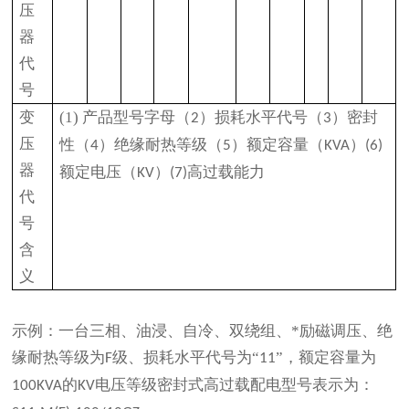
压
器
代
号
变
(1)
产品型号字母（
）损耗水平代号（
）密封
2
3
压
性（
）绝缘耐热等级（
）额定容量（
）
4
5
KVA
(6)
器
额定电压（
）
高过载能力
KV
(7)
代
号
含
义
示例：一台三相、油浸、自冷、双绕组、*励磁调压、绝
缘耐热等级为
级、损耗水平代号为“
”，额定容量为
F
11
的
电压等级密封式高过载配电型号表示为：
100KVA
KV