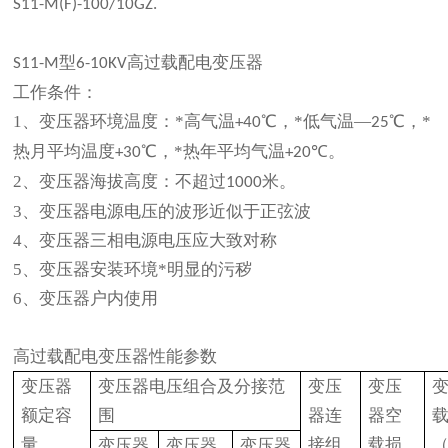
S11-M(F)-100/10GZ.
型
高过载配电变压器
S11-M
6-10KV
工作条件：
1、
变压器环境温度：*高气温
℃
，*低气温—
℃
，*
+40
25
热月平均温度
℃
，*热年平均气温
℃
。
+30
+20
2、
变压器海拔高度：不超过
米。
1000
3、
变压器电源电压的波形近似于正弦波
4、
变压器三相电源电压应大致对称
5、
变压器安装环境*明显的污秽
6、
变压器户内使用
高过载配电变压器性能参数
变压器
变压器电压组合及分接范
变压
变压
额定容
围
器连
器空
量
接组
载损
变压器
变压器
变压器