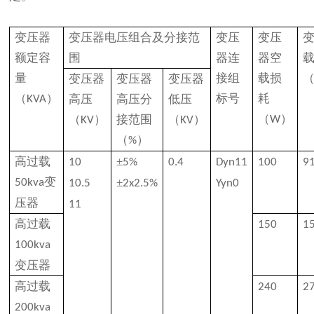
变压器
变压器电压组合及分接范
变压
变压
额定容
围
器连
器空
量
接组
载损
变压器
变压器
变压器
（
）
标号
耗
高压
高压分
低压
KVA
（
）
（
）
接范围
（
）
W
KV
KV
（
）
%
高过载
±
10
5%
0.4
Dyn11
100
9
变
±
50kva
10.5
2x2.5%
Yyn0
压器
11
高过载
150
1
100kva
变压器
高过载
240
2
200kva