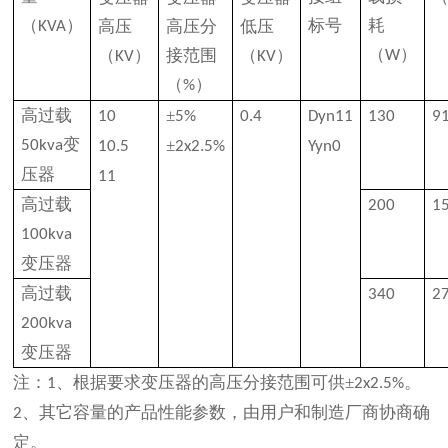
（
）
标号
耗
高压
高压分
低压
KVA
（
）
（
）
接范围
（
）
W
KV
KV
（
）
%
高过载
±
10
5%
0.4
Dyn11
130
9
变
±
50kva
10.5
2x2.5%
Yyn0
压器
11
高过载
200
1
100kva
变压器
高过载
340
2
200kva
变压器
注：
、根据要求变压器的高压分接范围可供
±
。
1
2x2.5%
、其它容量的产品性能参数，由用户和制造厂商协商确
2
定。