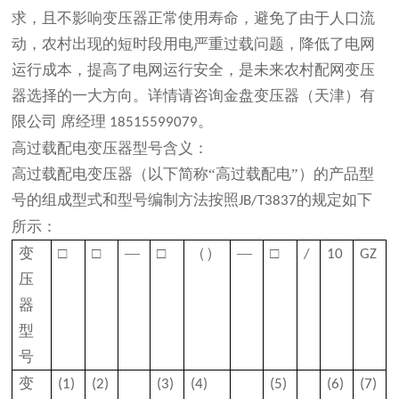
求，且不影响变压器正常使用寿命，避免了由于人口流
动，农村出现的短时段用电严重过载问题，降低了电网
运行成本，提高了电网运行安全，是未来农村配网变压
器选择的一大方向。详情请咨询金盘变压器（天津）有
限公司 席经理
。
18515599079
高过载配电变压器型号含义：
高过载配电变压器（以下简称“高过载配电”）的产品型
号的组成型式和型号编制方法按照
的规定如下
JB/T3837
所示：
变
□
□
—
□
（）
—
□
/
10
GZ
压
器
型
号
变
(1)
(2)
(3)
(4)
(5)
(6)
(7)