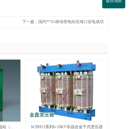
返回顶部
下一篇：
国内**5G移动变电站在海口送电成功
ZGS□-12/0.4(F.R）预装式箱式变电站（美式）
SCBH15系列6-10KV非晶合金干式变压器